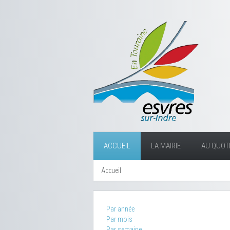
ACCUEIL
LA MAIRIE
AU QUOTI
Accueil
Par année
Par mois
Par semaine