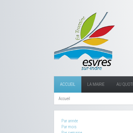
ACCUEIL
LA MAIRIE
AU QUOTI
Accueil
Par année
Par mois
Par semaine