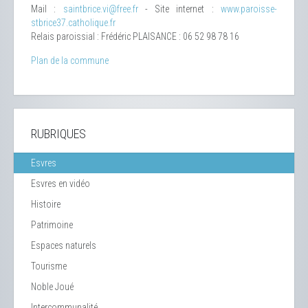
Mail :
saintbrice.vi@free.fr
- Site internet :
www.paroisse-
stbrice37.catholique.fr
Relais paroissial : Frédéric PLAISANCE : 06 52 98 78 16
Plan de la commune
RUBRIQUES
Esvres
Esvres en vidéo
Histoire
Patrimoine
Espaces naturels
Tourisme
Noble Joué
Intercommunalité