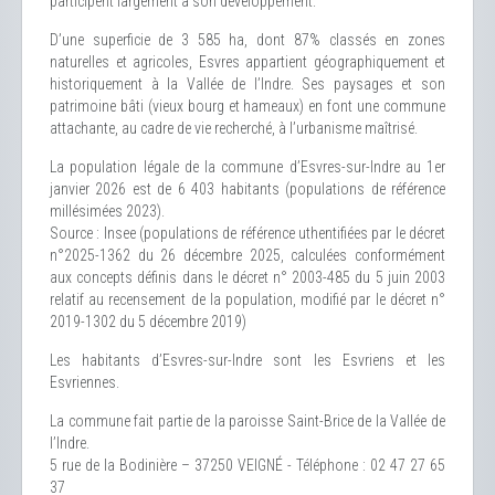
participent largement à son développement.
D’une superficie de 3 585 ha, dont 87% classés en zones
naturelles et agricoles, Esvres appartient géographiquement et
historiquement à la Vallée de l’Indre. Ses paysages et son
patrimoine bâti (vieux bourg et hameaux) en font une commune
attachante, au cadre de vie recherché, à l’urbanisme maîtrisé.
La population légale de la commune d’Esvres-sur-Indre au 1er
janvier 2026 est de 6 403 habitants (populations de référence
millésimées 2023).
Source : Insee (populations de référence uthentifiées par le décret
n°2025-1362 du 26 décembre 2025, calculées conformément
aux concepts définis dans le décret n° 2003-485 du 5 juin 2003
relatif au recensement de la population, modifié par le décret n°
2019-1302 du 5 décembre 2019)
Les habitants d’Esvres-sur-Indre sont les Esvriens et les
Esvriennes.
La commune fait partie de la paroisse Saint-Brice de la Vallée de
l’Indre.
5 rue de la Bodinière – 37250 VEIGNÉ - Téléphone : 02 47 27 65
37