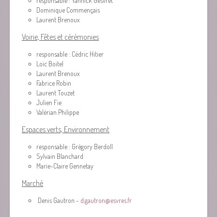
responsable : Yannick Gesvret
Dominique Commençais
Laurent Brenoux
Voirie, Fêtes et cérémonies
responsable : Cédric Hitier
Loïc Boitel
Laurent Brenoux
Fabrice Robin
Laurent Touzet
Julien Fie
Valérian Philippe
Espaces verts, Environnement
responsable : Grégory Berdoll
Sylvain Blanchard
Marie-Claire Gennetay
Marché
Denis Gautron -
d.gautron@esvres.fr