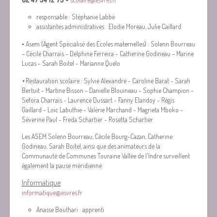
responsable : Stéphanie Labbé
assistantes administratives : Elodie Moreau, Julie Caillard
•
Asem (Agent Spécialisé des Ecoles maternelles) : Solenn Bourreau
– Cécile Charrais – Delphine Ferreira - Catherine Godineau – Marine
Lucas - Sarah Boitel - Marianne Quelo
•
Restauration scolaire : Sylvie Alexandre - Caroline Barat - Sarah
Bertuit - Martine Bisson - Danielle Blouineau - Sophie Champion -
Sefora Charrais - Laurence Dussart - Fanny Elandoy - Régis
Gaillard - Loïc Labuthie - Valérie Marchand - Magrieta Mboko -
Séverine Paul - Freda Schartier - Rosetta Schartier
Les ASEM Solenn Bourreau, Cécile Bourg-Cazan, Catherine
Godineau, Sarah Boitel, ainsi que des animateurs de la
Communauté de Communes Touraine Vallée de l'Indre surveillent
également la pause méridienne.
Informatique
informatique@esvres.fr
Anasse Bouthari : apprenti