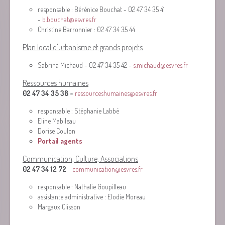
responsable : Bérénice Bouchat - 02 47 34 35 41
-
b.bouchat@esvres.fr
Christine Barronnier : 02 47 34 35 44
Plan local d'urbanisme et grands projets
Sabrina Michaud - 02 47 34 35 42 -
s.michaud@esvres.fr
Ressources humaines
02 47 34 35 38 -
ressourceshumaines@esvres.fr
responsable : Stéphanie Labbé
Eline Mabileau
Dorise Coulon
Portail agents
Communication, Culture, Associations
02 47 34 12 72
-
communication@esvres.fr
responsable : Nathalie Goupilleau
assistante administrative : Elodie Moreau
Margaux Clisson