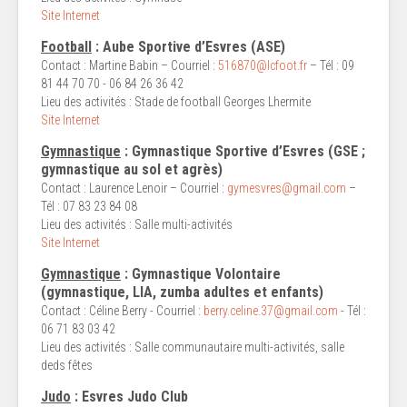
Site Internet
Football
: Aube Sportive d’Esvres (ASE)
Contact : Martine Babin – Courriel :
516870@lcfoot.fr
– Tél : 09
81 44 70 70 - 06 84 26 36 42
Lieu des activités : Stade de football Georges Lhermite
Site Internet
Gymnastique
: Gymnastique Sportive d’Esvres (GSE ;
gymnastique au sol et agrès)
Contact : Laurence Lenoir – Courriel :
gymesvres@gmail.com
–
Tél : 07 83 23 84 08
Lieu des activités : Salle multi-activités
Site Internet
Gymnastique
: Gymnastique Volontaire
(gymnastique, LIA, zumba adultes et enfants)
Contact : Céline Berry - Courriel :
berry.celine.37@gmail.com
- Tél :
06 71 83 03 42
Lieu des activités : Salle communautaire multi-activités, salle
deds fêtes
Judo
: Esvres Judo Club