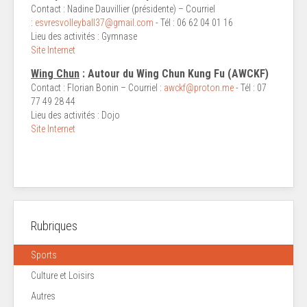
Contact : Nadine Dauvillier (présidente) – Courriel
:
esvresvolleyball37@gmail.com
- Tél : 06 62 04 01 16
Lieu des activités : Gymnase
Site Internet
Wing Chun
: Autour du Wing Chun Kung Fu (AWCKF)
Contact : Florian Bonin – Courriel :
awckf@proton.me
- Tél : 07
77 49 28 44
Lieu des activités : Dojo
Site Internet
Rubriques
Sports
Culture et Loisirs
Autres