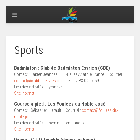
Sports
Badminton
: Club de Badminton Esvrien (CBE)
Contact : Fabien Jeanneau – 14 allée Anatole France – Courriel :
contact@clubbadesvres.org
- Tél : 07 83 00 07 59
Lieu des activités : Gymnase
Site internet
Course a pied
: Les Foulées du Noble Joué
Contact : Sébastien Harault – Courriel :
contact@foulees-du-
noble-joue.fr
Lieu des activités : Chemins communaux
Site Internet
Danse
: C.L.D.Twinkly (danse en ligne)