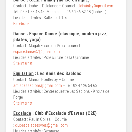
Contact : Isabelle Delalande – Courriel :
cldtwinkly@gmail.com
-
Tél : 06 61 63 48 45 (Madalena) - 06 60 56 82 48 (Isabelle)
Lieu des activités : Salle des fêtes
Facebook
Danse
: Espace Danse (classique, modern jazz,
pilates, yoga)
Contact : Magali Faucillon-Prou - courriel :
espacedanse37@gmail.com
Lieu des activités : Pôle culturel de la Quintaine
Site internet
Equitation
: Les Amis des Sablons
Contact : Marion Pontlevoy – Courriel :
amisdessablons@gmail.com
– Tél : 02 47 26 54 63
Lieu des activités : Centre équestre Les Sablons - 9 route de
Forge
Site Internet
Escalade
: Club d’Escalade d’Esvres (C2E)
Contact : Paulin Collas – Courriel
:
clubescaladeesvres@gmail.com
Lieu des activités : Gymnase