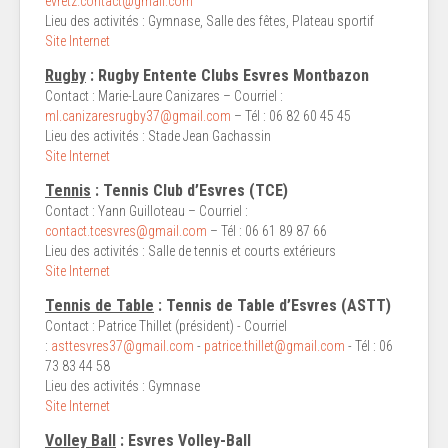
evretz.contact@gmail.com
Lieu des activités : Gymnase, Salle des fêtes, Plateau sportif
Site Internet
Rugby
: Rugby Entente Clubs Esvres Montbazon
Contact : Marie-Laure Canizares – Courriel :
ml.canizaresrugby37@gmail.com
– Tél : 06 82 60 45 45
Lieu des activités : Stade Jean Gachassin
Site Internet
Tennis
: Tennis Club d’Esvres (TCE)
Contact : Yann Guilloteau – Courriel :
contact.tcesvres@gmail.com
– Tél : 06 61 89 87 66
Lieu des activités : Salle de tennis et courts extérieurs
Site Internet
Tennis de Table
: Tennis de Table d’Esvres (ASTT)
Contact : Patrice Thillet (président) - Courriel
:
asttesvres37@gmail.com
-
patrice.thillet@gmail.com
- Tél : 06
73 83 44 58
Lieu des activités : Gymnase
Site Internet
Volley Ball
: Esvres Volley-Ball