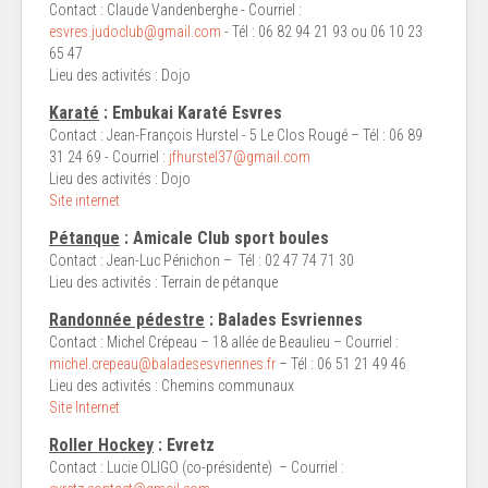
Contact : Claude Vandenberghe - Courriel :
esvres.judoclub@gmail.com
- Tél : 06 82 94 21 93 ou 06 10 23
65 47
Lieu des activités : Dojo
Karaté
: Embukai Karaté Esvres
Contact : Jean-François Hurstel - 5 Le Clos Rougé – Tél : 06 89
31 24 69 - Courriel :
jfhurstel37@gmail.com
Lieu des activités : Dojo
Site internet
Pétanque
: Amicale Club sport boules
Contact : Jean-Luc Pénichon – Tél : 02 47 74 71 30
Lieu des activités : Terrain de pétanque
Randonnée pédestre
: Balades Esvriennes
Contact : Michel Crépeau – 18 allée de Beaulieu – Courriel :
michel.crepeau@baladesesvriennes.fr
– Tél : 06 51 21 49 46
Lieu des activités : Chemins communaux
Site Internet
Roller Hockey
: Evretz
Contact : Lucie OLIGO (co-présidente) – Courriel :