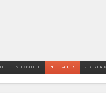
DIEN
VIE ÉCONOMIQUE
INFOS PRATIQUES
VIE ASSOCIATI