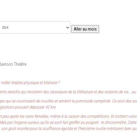
Aller au mois
 Barroco Théâtre
êler théâtre physique et littéraire ?
nts sketchs qui revisitent des classiques de la littérature et des instants de vie… a
s qui se nourrissent de nouilles et sentent la pommade camphrée. Ce sont des solit
igrations pouvant dépasser 42 km.
 pas après les rares femelles, même à la saison des compétitions. Ils trottent volon
és par l’organe curieux qu’ils se sont fait greffer au poignet : le chronomètre. Cet
son goût insolite pour la souffrance égoïste et l’héroïsme inutile méritaient bien q