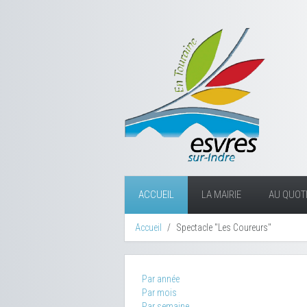
ACCUEIL
LA MAIRIE
AU QUOTI
Accueil
Spectacle "Les Coureurs"
Par année
Par mois
Par semaine