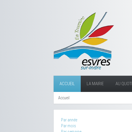
ACCUEIL
LA MAIRIE
AU QUOTI
Accueil
Par année
Par mois
Par semaine