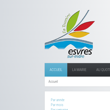
ACCUEIL
LA MAIRIE
AU QUOTI
Accueil
Par année
Par mois
Par semaine