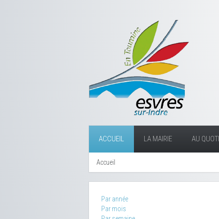
ACCUEIL
LA MAIRIE
AU QUOTI
Accueil
Par année
Par mois
Par semaine