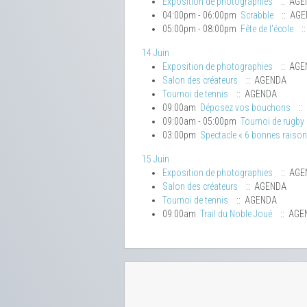
Exposition de photographies
:: AGE
04:00pm - 06:00pm
Scrabble
:: AG
05:00pm - 08:00pm
Fête de l'école
:
14 Juin
Exposition de photographies
:: AGE
Salon des créateurs
:: AGENDA
Tournoi de tennis
:: AGENDA
09:00am
Déposez vos bouchons
::
09:00am - 05:00pm
Tournoi de rugby
03:00pm
Spectacle « 6 bonnes raisons 
15 Juin
Exposition de photographies
:: AGE
Salon des créateurs
:: AGENDA
Tournoi de tennis
:: AGENDA
09:00am
Trail du Noble Joué
:: AGE