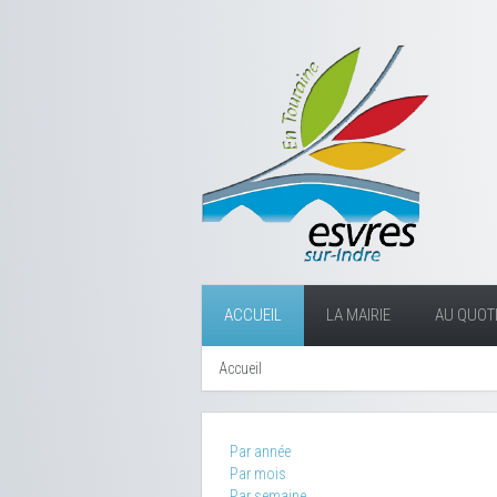
ACCUEIL
LA MAIRIE
AU QUOTI
Accueil
Par année
Par mois
Par semaine