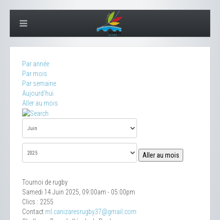
Par année
Par mois
Par semaine
Aujourd'hui
Aller au mois
Aller au mois
Tournoi de rugby
Samedi 14 Juin 2025, 09:00am - 05:00pm
Clics
: 2255
Contact
ml.canizaresrugby37@gmail.com