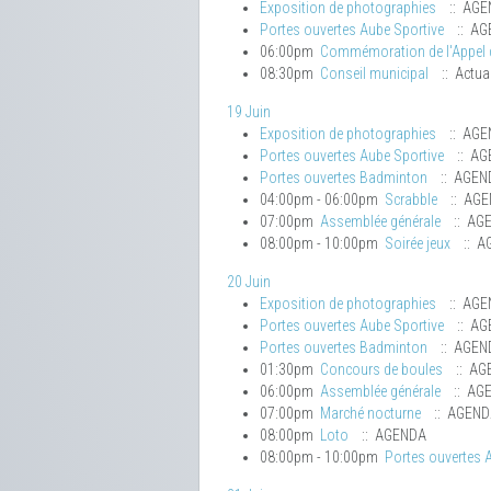
Exposition de photographies
:: AGE
Portes ouvertes Aube Sportive
:: AG
06:00pm
Commémoration de l'Appel d
08:30pm
Conseil municipal
:: Actual
19 Juin
Exposition de photographies
:: AGE
Portes ouvertes Aube Sportive
:: AG
Portes ouvertes Badminton
:: AGEN
04:00pm - 06:00pm
Scrabble
:: AG
07:00pm
Assemblée générale
:: AG
08:00pm - 10:00pm
Soirée jeux
:: A
20 Juin
Exposition de photographies
:: AGE
Portes ouvertes Aube Sportive
:: AG
Portes ouvertes Badminton
:: AGEN
01:30pm
Concours de boules
:: AG
06:00pm
Assemblée générale
:: AG
07:00pm
Marché nocturne
:: AGEND
08:00pm
Loto
:: AGENDA
08:00pm - 10:00pm
Portes ouvertes 