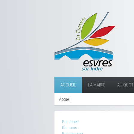
ACCUEIL
LA MAIRIE
AU QUOTI
Accueil
Par année
Par mois
Par semaine