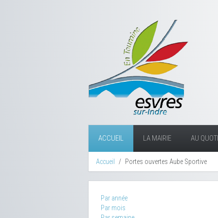
ACCUEIL
LA MAIRIE
AU QUOTI
Accueil
Portes ouvertes Aube Sportive
Par année
Par mois
Par semaine