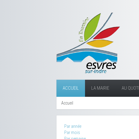
ACCUEIL
LA MAIRIE
AU QUOTI
Accueil
Par année
Par mois
Par semaine