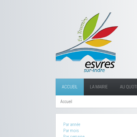
ACCUEIL
LA MAIRIE
AU QUOTI
Accueil
Par année
Par mois
Par semaine