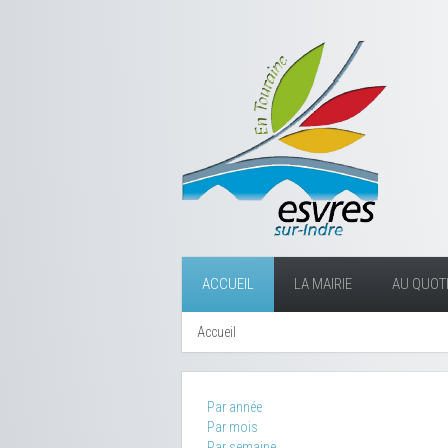
ACCUEIL
LA MAIRIE
AU QUOTI
Accueil
Par année
Par mois
Par semaine