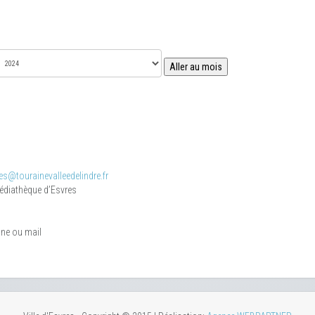
Aller au mois
s@tourainevalleedelindre.fr
médiathèque d’Esvres
one ou mail