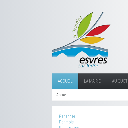
ACCUEIL
LA MAIRIE
AU QUOTI
Accueil
Par année
Par mois
Par semaine