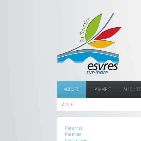
ACCUEIL
LA MAIRIE
AU QUOTI
Accueil
Par année
Par mois
Par semaine