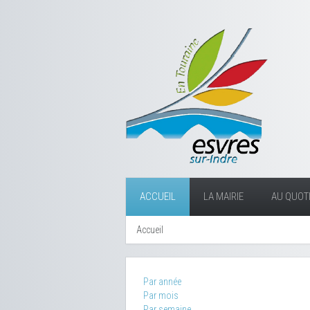
ACCUEIL
LA MAIRIE
AU QUOTI
Accueil
Par année
Par mois
Par semaine