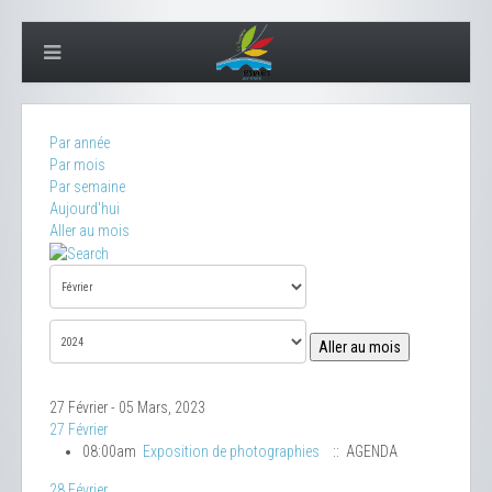
Par année
Par mois
Par semaine
Aujourd'hui
Aller au mois
Aller au mois
27 Février - 05 Mars, 2023
27 Février
08:00am
Exposition de photographies
:: AGENDA
28 Février