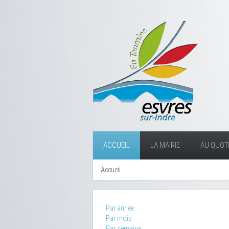
ACCUEIL
LA MAIRIE
AU QUOTI
Accueil
Par année
Par mois
Par semaine