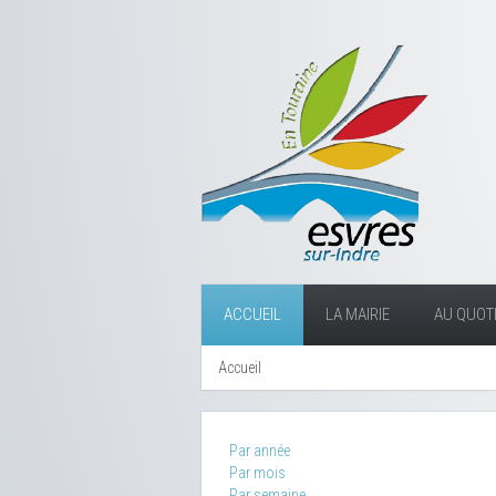
ACCUEIL
LA MAIRIE
AU QUOTI
Accueil
Par année
Par mois
Par semaine