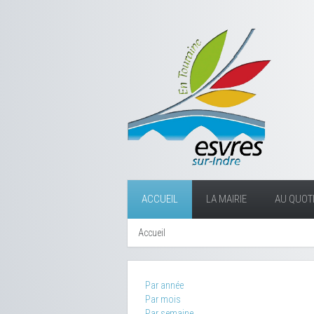
ACCUEIL
LA MAIRIE
AU QUOTI
Accueil
Par année
Par mois
Par semaine