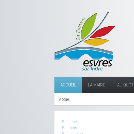
ACCUEIL
LA MAIRIE
AU QUOTI
Accueil
Par année
Par mois
Par semaine