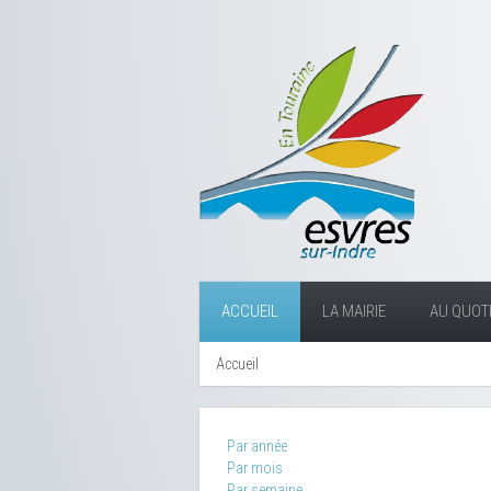
ACCUEIL
LA MAIRIE
AU QUOTI
Accueil
Par année
Par mois
Par semaine