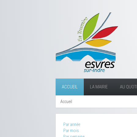
ACCUEIL
LA MAIRIE
AU QUOTI
Accueil
Par année
Par mois
Par semaine