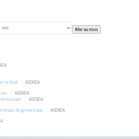
Aller au mois
NDA
es de Noël
:: AGENDA
chons
:: AGENDA
nce masculin
:: AGENDA
t essais de gymnastique
:: AGENDA
DA