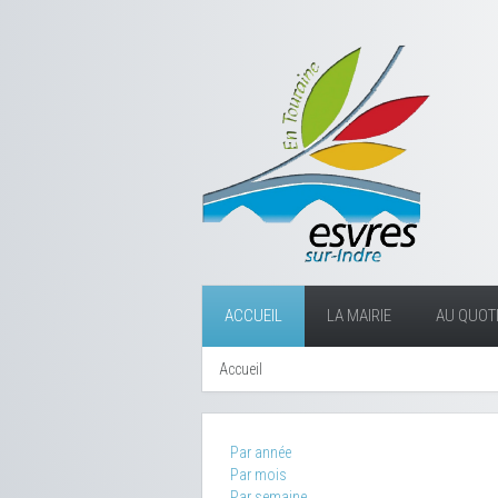
ACCUEIL
LA MAIRIE
AU QUOTI
Accueil
Par année
Par mois
Par semaine