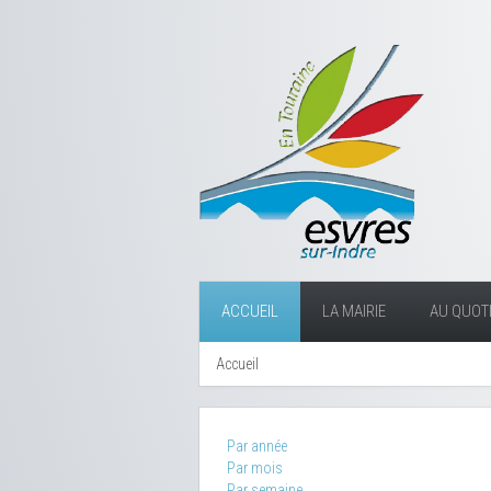
ACCUEIL
LA MAIRIE
AU QUOTI
Accueil
Par année
Par mois
Par semaine