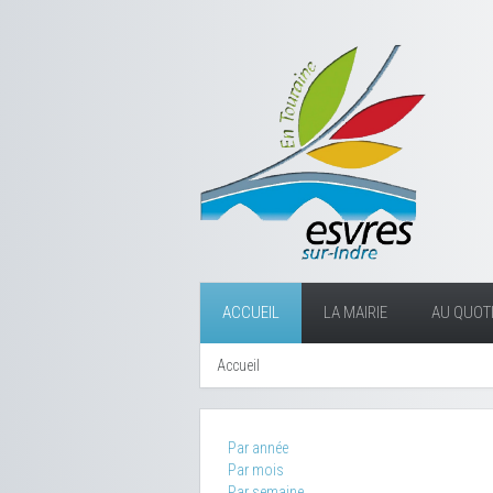
ACCUEIL
LA MAIRIE
AU QUOTI
Accueil
Par année
Par mois
Par semaine