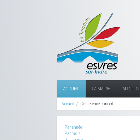
ACCUEIL
LA MAIRIE
AU QUOTI
Accueil
Conférence concert
Par année
Par mois
Par semaine