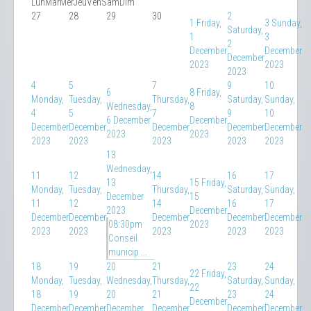
Lun
Mar
Mer
Jeu
Ven
Sam
Dim
27
28
29
30
2
1
Friday,
3
Sunday,
Saturday,
1
3
2
December
December
December
2023
2023
2023
4
5
7
9
10
6
8
Friday,
Monday,
Tuesday,
Thursday,
Saturday,
Sunday,
Wednesday,
8
4
5
7
9
10
6 December
December
December
December
December
December
December
2023
2023
2023
2023
2023
2023
2023
13
Wednesday,
11
12
14
16
17
13
15
Friday,
Monday,
Tuesday,
Thursday,
Saturday,
Sunday,
December
15
11
12
14
16
17
2023
December
December
December
December
December
December
08:30pm
2023
2023
2023
2023
2023
2023
Conseil
municip ...
18
19
20
21
23
24
22
Friday,
Monday,
Tuesday,
Wednesday,
Thursday,
Saturday,
Sunday,
22
18
19
20
21
23
24
December
December
December
December
December
December
December