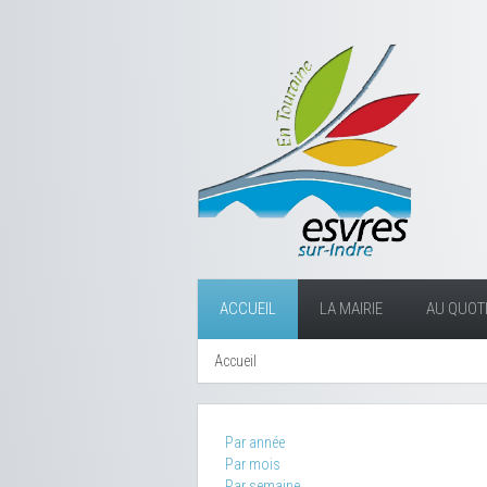
ACCUEIL
LA MAIRIE
AU QUOTI
Accueil
Par année
Par mois
Par semaine