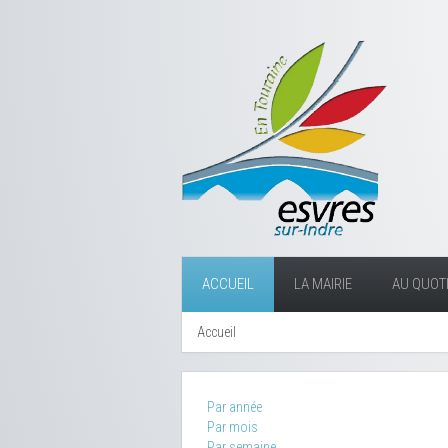
ACCUEIL
LA MAIRIE
AU QUOTI
Accueil
Par année
Par mois
Par semaine