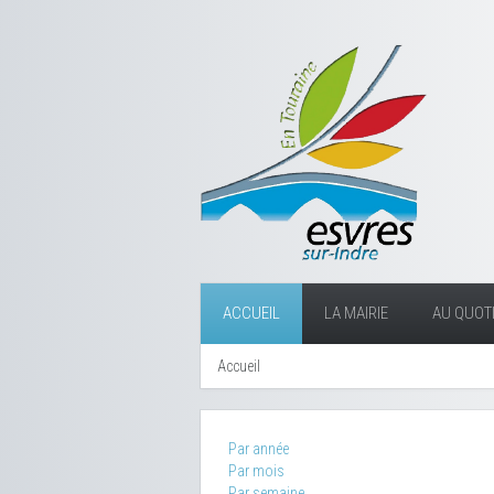
ACCUEIL
LA MAIRIE
AU QUOTI
Accueil
Par année
Par mois
Par semaine