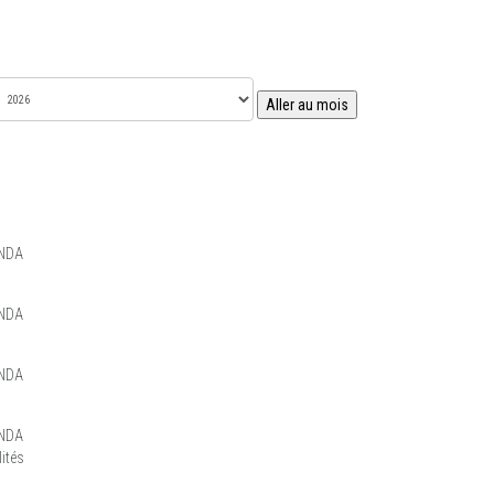
Aller au mois
NDA
NDA
NDA
NDA
ités