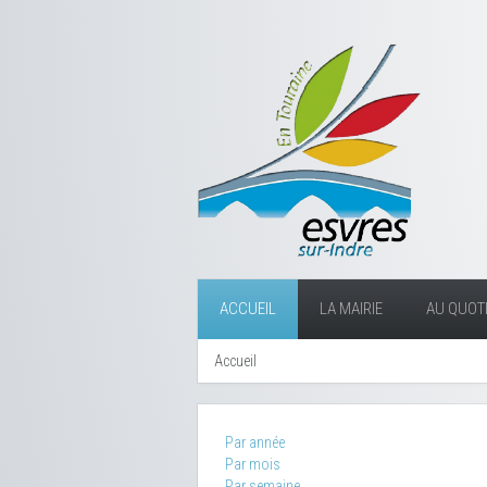
ACCUEIL
LA MAIRIE
AU QUOTI
Accueil
Par année
Par mois
Par semaine