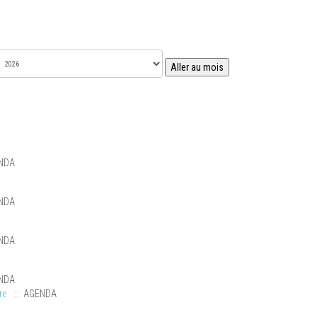
Aller au mois
NDA
NDA
NDA
NDA
re
:: AGENDA