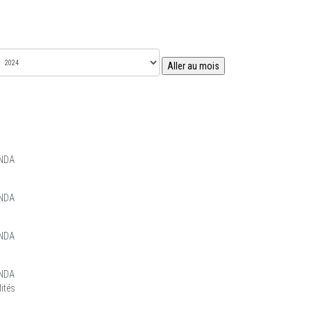
Aller au mois
NDA
NDA
NDA
NDA
ités