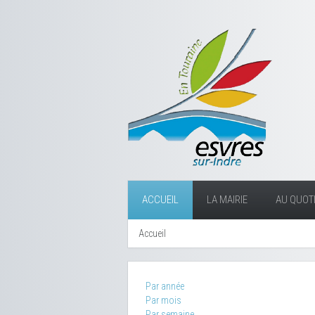
ACCUEIL
LA MAIRIE
AU QUOTI
Accueil
Par année
Par mois
Par semaine