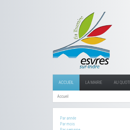
ACCUEIL
LA MAIRIE
AU QUOTI
Accueil
Par année
Par mois
Par semaine