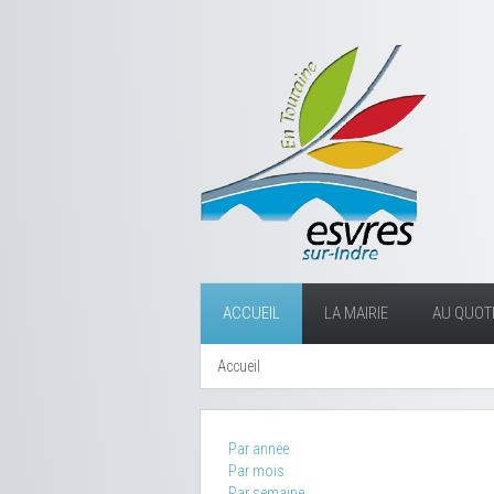
ACCUEIL
LA MAIRIE
AU QUOTI
Accueil
Par année
Par mois
Par semaine