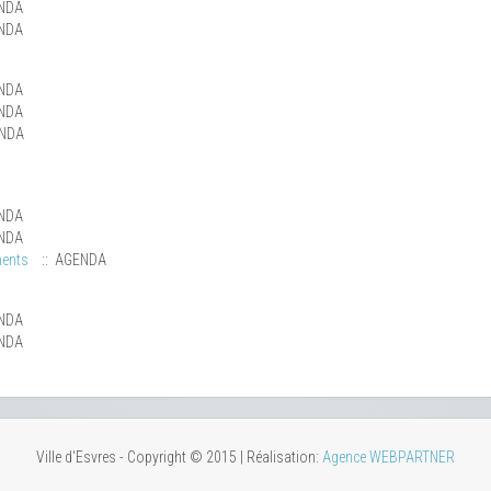
NDA
NDA
NDA
NDA
ENDA
NDA
NDA
ments
:: AGENDA
NDA
NDA
Ville d'Esvres - Copyright © 2015 | Réalisation:
Agence WEBPARTNER