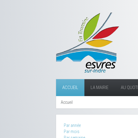
ACCUEIL
LA MAIRIE
AU QUOTI
Accueil
Par année
Par mois
Par semaine