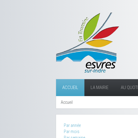
ACCUEIL
LA MAIRIE
AU QUOTI
Accueil
Par année
Par mois
Par semaine