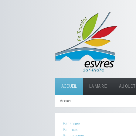
ACCUEIL
LA MAIRIE
AU QUOTI
Accueil
Par année
Par mois
Par semaine