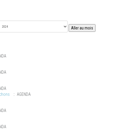
Aller au mois
NDA
NDA
NDA
uchons
:: AGENDA
NDA
NDA