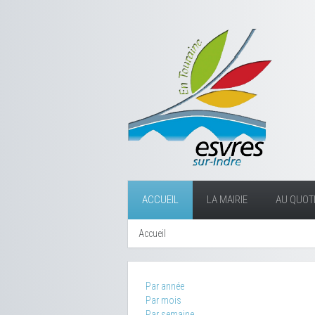
ACCUEIL
LA MAIRIE
AU QUOTI
Accueil
Par année
Par mois
Par semaine