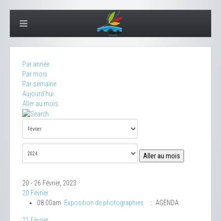
Par année
Par mois
Par semaine
Aujourd'hui
Aller au mois
Aller au mois
20 - 26 Février, 2023
20 Février
08:00am
Exposition de photographies
:: AGENDA
21 Février