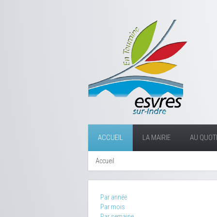
ACCUEIL
LA MAIRIE
AU QUOTI
Accueil
Par année
Par mois
Par semaine