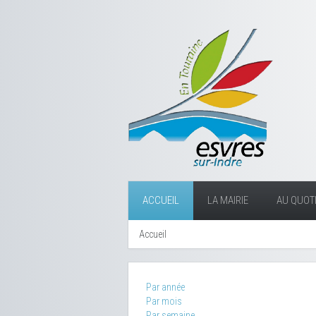
ACCUEIL
LA MAIRIE
AU QUOTI
Accueil
Par année
Par mois
Par semaine