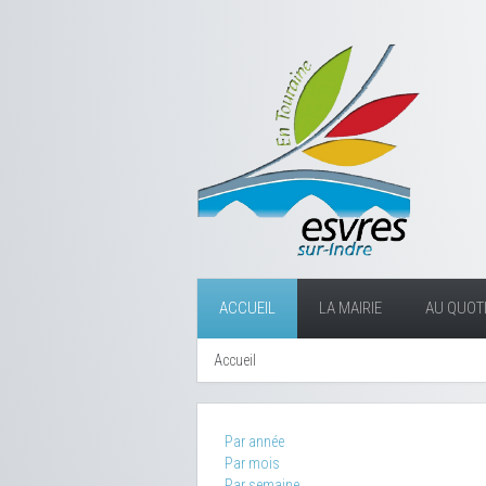
ACCUEIL
LA MAIRIE
AU QUOTI
Accueil
Par année
Par mois
Par semaine