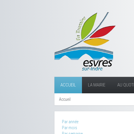
ACCUEIL
LA MAIRIE
AU QUOTI
Accueil
Par année
Par mois
Par semaine