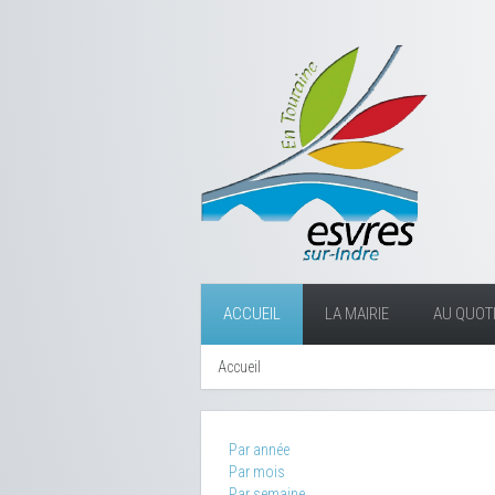
ACCUEIL
LA MAIRIE
AU QUOTI
Accueil
Par année
Par mois
Par semaine